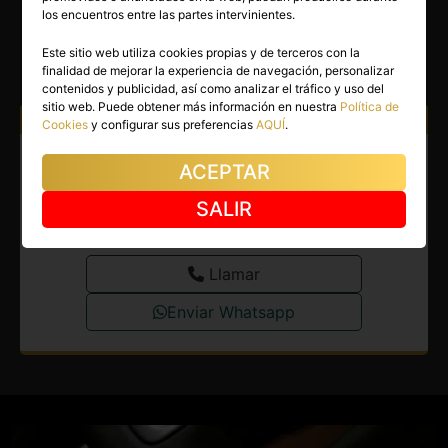
JESSICA
los encuentros entre las partes intervinientes.
Palma de Mallorca
(Baleares)
Este sitio web utiliza cookies propias y de terceros con la
finalidad de mejorar la experiencia de navegación, personalizar
(5)
contenidos y publicidad, así como analizar el tráfico y uso del
sitio web. Puede obtener más información en nuestra
Política de
Atiendo a:
Hombres
Cookies
y configurar sus preferencias
AQUÍ
.
Travesti en Palma de Mallorca.
ACEPTAR
Tu mejor compañia en
SALIR
Mallorca.
Llamar
Enviar Whatsapp