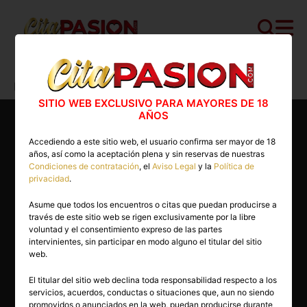
Cita PASION.COM
>
Travestis
>
Baleares
>
Palma de Mallorca
>
Jessica
SITIO WEB EXCLUSIVO PARA MAYORES DE 18
AÑOS
Accediendo a este sitio web, el usuario confirma ser mayor de 18
años, así como la aceptación plena y sin reservas de nuestras
Condiciones de contratación
, el
Aviso Legal
y la
Política de
privacidad
.
Asume que todos los encuentros o citas que puedan producirse a
través de este sitio web se rigen exclusivamente por la libre
voluntad y el consentimiento expreso de las partes
intervinientes, sin participar en modo alguno el titular del sitio
web.
El titular del sitio web declina toda responsabilidad respecto a los
servicios, acuerdos, conductas o situaciones que, aun no siendo
45 años
promovidos o anunciados en la web, puedan producirse durante