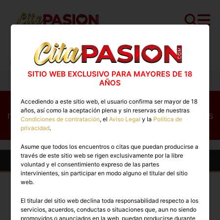
Cita PASION.COM
>
Travestis
>
Madrid
>
Madrid capital
>
Valeria
SITIO WEB EXCLUSIVO PARA MAYORES DE 18
AÑOS
Este perfil no está disponible en este
Accediendo a este sitio web, el usuario confirma ser mayor de 18
años, así como la aceptación plena y sin reservas de nuestras
momento. Conoce otros perfiles disponibles
Condiciones de contratación
, el
Aviso Legal
y la
Política de
ahora mismo
privacidad
.
Asume que todos los encuentros o citas que puedan producirse a
través de este sitio web se rigen exclusivamente por la libre
Otros Travestis en Madrid capital
voluntad y el consentimiento expreso de las partes
intervinientes, sin participar en modo alguno el titular del sitio
web.
TOP
TOP
El titular del sitio web declina toda responsabilidad respecto a los
PREMIUM
PREMIUM
servicios, acuerdos, conductas o situaciones que, aun no siendo
promovidos o anunciados en la web, puedan producirse durante