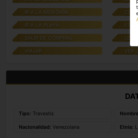
IR A LA MONTAÑA
CONV
IR A LA PLAYA
ESCU
SALIR DE COMPRAS
LEER
VIAJAR
VER 
DA
Tipo:
Travestis
Nombre
Nacionalidad:
Venezolana
Etnia:
L