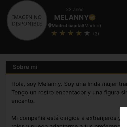
22 años
MELANNY
Madrid capital
(Madrid)
(2)
Sobre mi
Hola, soy Melanny. Soy una linda mujer tr
Tengo un rostro encantador y una figura si
encanto.
Mi compañia está dirigida a extranjeros y
roles y puedo adaptarme a tus preferencias