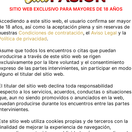
SITIO WEB EXCLUSIVO PARA MAYORES DE 18 AÑOS
podemos conocernos, y también puedo desplaza
Accediendo a este sitio web, el usuario confirma ser mayor
paso desapercibida y tengo acceso a lugares exc
de 18 años, así como la aceptación plena y sin reservas de
nuestras
Condiciones de contratación
, el
Aviso Legal
y la
Política de privacidad
.
ompañantes más solicitadas. Si eres nuevo en es
Asume que todos los encuentros o citas que puedan
que siempre has imaginado.
producirse a través de este sitio web se rigen
exclusivamente por la libre voluntad y el consentimiento
expreso de las partes intervinientes, sin participar en modo
 puedes ver tanto fotos profesionales como case
alguno el titular del sitio web.
El titular del sitio web declina toda responsabilidad
respecto a los servicios, acuerdos, conductas o situaciones
 has visto en
CitaPASION.COM
y tendrás un tr
que, aun no siendo promovidos o anunciados en la web,
puedan producirse durante los encuentros entre las partes
vidades en casa
Actividades al air
intervinientes.
R JUNTOS
BAILAR
Este sitio web utiliza cookies propias y de terceros con la
finalidad de mejorar la experiencia de navegación,
R JUNTOS
HACER SENDERISMO