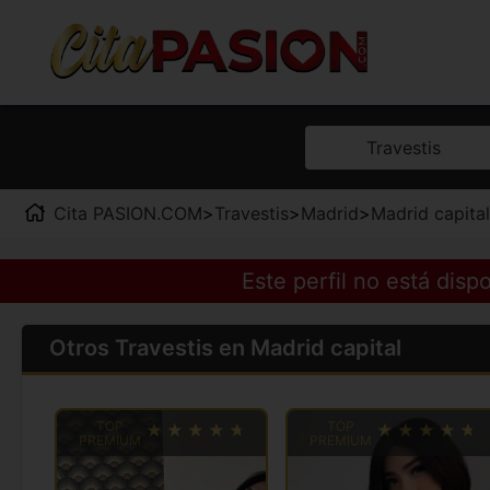
Travestis
Cita PASION.COM
>
Travestis
>
Madrid
>
Madrid capital
Este perfil no está dis
Otros Travestis en Madrid capital
TOP
TOP
PREMIUM
PREMIUM