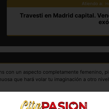
Atiendo a:
H
Travesti en Madrid capital. Ve
exó
ans con un aspecto completamente femenino, pie
nuosa que hará volar tu imaginación a otro nive
 empresarios, personas serias que buscan una 
, ya que soy una chica atenta y con una mental