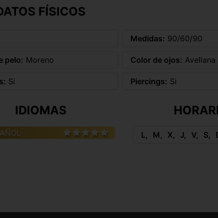
DATOS FÍSICOS
Medidas:
90/60/90
e pelo:
Moreno
Color de ojos:
Avellana
s:
Si
Piercings:
Si
IDIOMAS
HORAR
PAÑOL
L
M
X
J
V
S