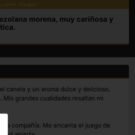
ombres
Parejas
nezolana morena, muy cariñosa y
tica.
l canela y un aroma dulce y delicioso.
l. Mis grandes cualidades resaltan mi
buena compañía. Me encanta el juego de
idad abierta.