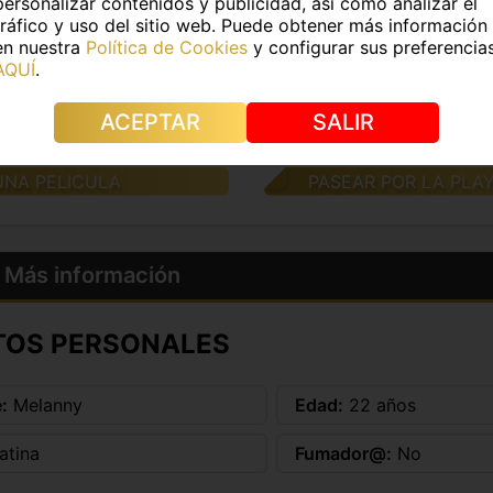
personalizar contenidos y publicidad, así como analizar el
tráfico y uso del sitio web. Puede obtener más información
ERSAR
IR A LA DISCOTECA
en nuestra
Política de Cookies
y configurar sus preferencia
AQUÍ
.
CHAR MUSICA
IR A UN RESTAURAN
ACEPTAR
SALIR
 UN LIBRO
PASEAR POR LA CAL
UNA PELICULA
PASEAR POR LA PLA
Más información
TOS PERSONALES
:
Melanny
Edad:
22 años
atina
Fumador@:
No