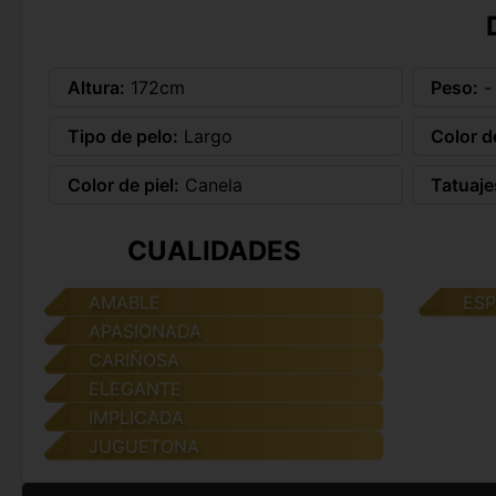
Altura:
172cm
Peso:
-
Tipo de pelo:
Largo
Color d
Color de piel:
Canela
Tatuaje
CUALIDADES
AMABLE
ES
APASIONADA
CARIÑOSA
ELEGANTE
IMPLICADA
JUGUETONA