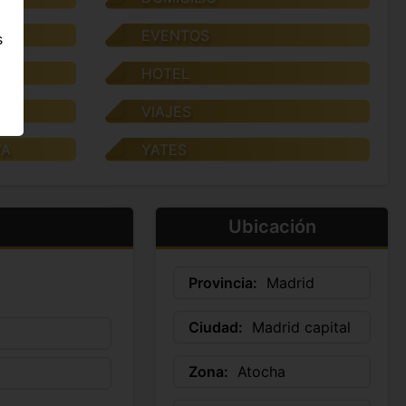
EVENTOS
s
TE
HOTEL
LE
VIAJES
YA
YATES
Ubicación
Provincia:
Madrid
Ciudad:
Madrid capital
Zona:
Atocha