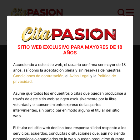
Cita PASION.COM
>
Gays
>
Alicante
>
Alicante capital
>
Lucas
SITIO WEB EXCLUSIVO PARA MAYORES DE 18
AÑOS
Accediendo a este sitio web, el usuario confirma ser mayor de 18
años, así como la aceptación plena y sin reservas de nuestras
Condiciones de contratación
, el
Aviso Legal
y la
Política de
privacidad
.
Asume que todos los encuentros o citas que puedan producirse a
través de este sitio web se rigen exclusivamente por la libre
voluntad y el consentimiento expreso de las partes
intervinientes, sin participar en modo alguno el titular del sitio
web.
El titular del sitio web declina toda responsabilidad respecto a los
servicios, acuerdos, conductas o situaciones que, aun no siendo
59 años
promovidos o anunciados en la web, puedan producirse durante