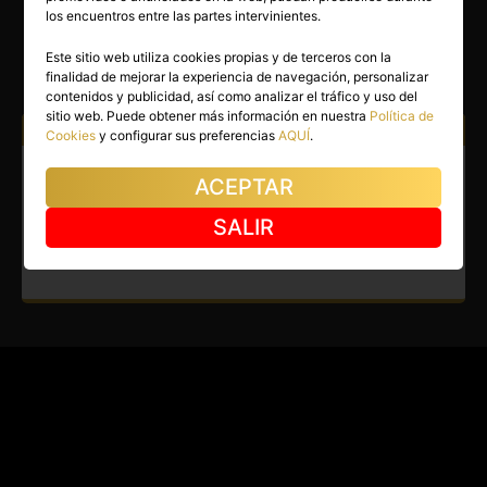
LUCAS
los encuentros entre las partes intervinientes.
Alicante capital
(Alicante)
Este sitio web utiliza cookies propias y de terceros con la
finalidad de mejorar la experiencia de navegación, personalizar
(3)
contenidos y publicidad, así como analizar el tráfico y uso del
sitio web. Puede obtener más información en nuestra
Política de
Atiendo a:
Hombres
Cookies
y configurar sus preferencias
AQUÍ
.
Gay en Alicante capital.
ACEPTAR
Masajes XXL, seductores y
SALIR
apasionantes en Benidorm.