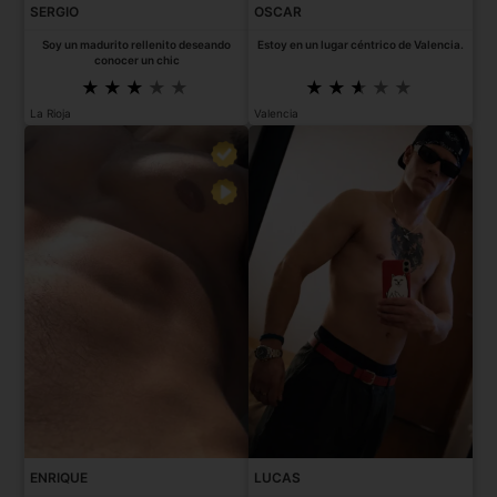
SERGIO
OSCAR
Soy un madurito rellenito deseando
Estoy en un lugar céntrico de Valencia.
conocer un chic
La Rioja
Valencia
ENRIQUE
LUCAS