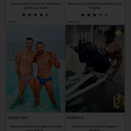
Divorciado en busca de camionero
Moreno latino y barbero exótico recien
gordito y/o madur
llegado.
Sevilla
Valencia
CHRISTIAN
ROBERTO
Pareja cautivadora, alegre y atrevida
Africano varonil recién llegado a
para disfrut...
Madrid.