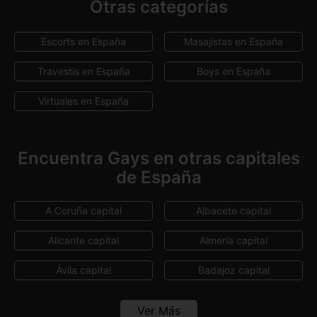
Otras categorías
Málaga
Murcia
Escorts en España
Masajistas en España
Pontevedra
Sevilla
Travestis en España
Boys en España
Tarragona
Toledo
Virtuales en España
Valencia
Valladolid
Vizcaya
Zaragoza
Encuentra Gays en otras capitales
de España
A Coruña capital
Albacete capital
Alicante capital
Almería capital
Ávila capital
Badajoz capital
Barcelona capital
Bilbao
Ver Más