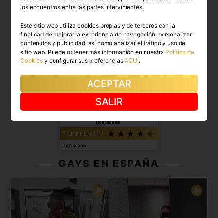
los encuentros entre las partes intervinientes.
Este sitio web utiliza cookies propias y de terceros con la
finalidad de mejorar la experiencia de navegación, personalizar
contenidos y publicidad, así como analizar el tráfico y uso del
sitio web. Puede obtener más información en nuestra
Política de
Cookies
y configurar sus preferencias
AQUÍ
.
ACEPTAR
SALIR
MATIAS
Chico espectacular con personalidad
destacada.
TOP PREMIUM
Barcelona
GAYS EN ESPAÑA