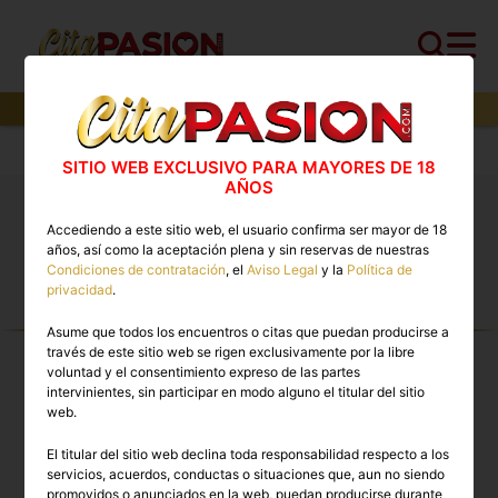
128
perfiles,
59
perfiles verificados y
10
con video
Cita PASION.COM
>
Gays
SITIO WEB EXCLUSIVO PARA MAYORES DE 18
AÑOS
Chaperos España: escorts gay y gigolós ahora
Accediendo a este sitio web, el usuario confirma ser mayor de 18
mejor que telechapero
años, así como la aceptación plena y sin reservas de nuestras
Condiciones de contratación
, el
Aviso Legal
y la
Política de
privacidad
.
GAYS TOP PREMIUM EN
Asume que todos los encuentros o citas que puedan producirse a
ESPAÑA
través de este sitio web se rigen exclusivamente por la libre
voluntad y el consentimiento expreso de las partes
intervinientes, sin participar en modo alguno el titular del sitio
web.
El titular del sitio web declina toda responsabilidad respecto a los
servicios, acuerdos, conductas o situaciones que, aun no siendo
promovidos o anunciados en la web, puedan producirse durante