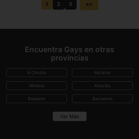
1
2
3
>>
Encuentra Gays en otras
provincias
A Coruña
Alicante
Almeria
Asturias
Baleares
Barcelona
Cádiz
Canarias
Ver Más
Granada
Huelva
La Rioja
Madrid