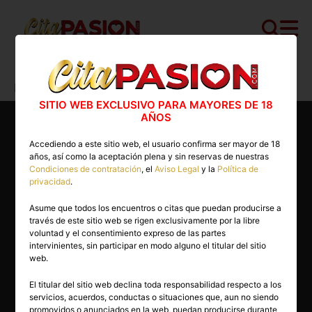
Cita PASION.COM
>
Escorts
>
Madrid
>
Madrid capital
>
Stefania
SITIO WEB EXCLUSIVO PARA MAYORES DE 18
AÑOS
Accediendo a este sitio web, el usuario confirma ser mayor de 18
años, así como la aceptación plena y sin reservas de nuestras
Condiciones de contratación
, el
Aviso Legal
y la
Política de
privacidad
.
Asume que todos los encuentros o citas que puedan producirse a
través de este sitio web se rigen exclusivamente por la libre
voluntad y el consentimiento expreso de las partes
intervinientes, sin participar en modo alguno el titular del sitio
web.
El titular del sitio web declina toda responsabilidad respecto a los
servicios, acuerdos, conductas o situaciones que, aun no siendo
30 años
promovidos o anunciados en la web, puedan producirse durante