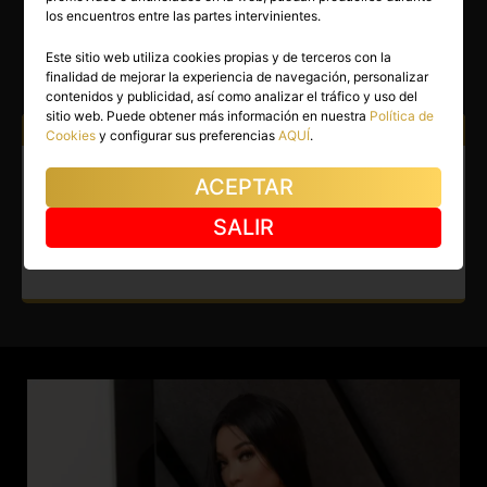
STEFANIA
los encuentros entre las partes intervinientes.
Madrid capital
(Madrid)
Este sitio web utiliza cookies propias y de terceros con la
finalidad de mejorar la experiencia de navegación, personalizar
(2)
contenidos y publicidad, así como analizar el tráfico y uso del
sitio web. Puede obtener más información en nuestra
Política de
Atiendo a:
Hombres
Cookies
y configurar sus preferencias
AQUÍ
.
Escort en Madrid capital.
ACEPTAR
Recién llegada a tu ciudad.
SALIR
¡Ven a descubrir más!