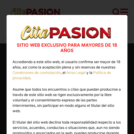
Cita PASION.COM
>
Escorts
>
Murcia
>
Cartagena
>
Amara
SITIO WEB EXCLUSIVO PARA MAYORES DE 18
AÑOS
Accediendo a este sitio web, el usuario confirma ser mayor de 18
años, así como la aceptación plena y sin reservas de nuestras
Condiciones de contratación
, el
Aviso Legal
y la
Política de
privacidad
.
Asume que todos los encuentros o citas que puedan producirse a
través de este sitio web se rigen exclusivamente por la libre
voluntad y el consentimiento expreso de las partes
intervinientes, sin participar en modo alguno el titular del sitio
web.
El titular del sitio web declina toda responsabilidad respecto a los
servicios, acuerdos, conductas o situaciones que, aun no siendo
30 años
promovidos o anunciados en la web, puedan producirse durante