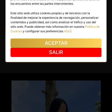
AMARA
los encuentros entre las partes intervinientes.
Cartagena
(Murcia)
Este sitio web utiliza cookies propias y de terceros con la
finalidad de mejorar la experiencia de navegación, personalizar
(1)
contenidos y publicidad, así como analizar el tráfico y uso del
sitio web. Puede obtener más información en nuestra
Política de
Atiendo a:
Hombres
Cookies
y configurar sus preferencias
AQUÍ
.
Escort en Cartagena. Dulce y
ACEPTAR
muy cariñosa.
SALIR