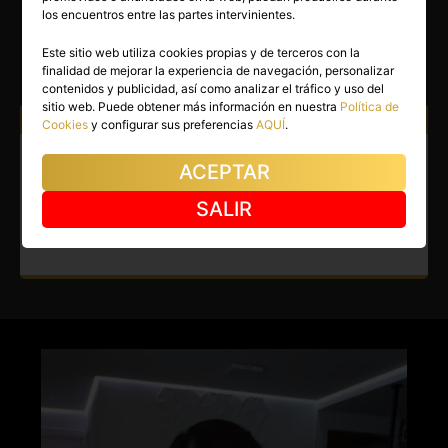
CAROL
los encuentros entre las partes intervinientes.
Barcelona capital
(Barcelona)
Este sitio web utiliza cookies propias y de terceros con la
finalidad de mejorar la experiencia de navegación, personalizar
(3)
contenidos y publicidad, así como analizar el tráfico y uso del
sitio web. Puede obtener más información en nuestra
Política de
Atiendo a:
Hombres
Cookies
y configurar sus preferencias
AQUÍ
.
Escort en Barcelona capital.
ACEPTAR
Llegó una auténtica novedad
SALIR
en Barcelona.