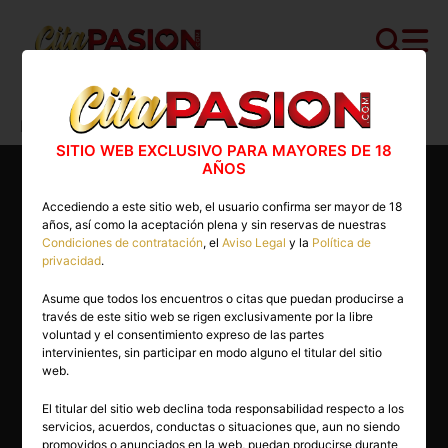
Cita PASION.COM
>
Escorts
>
Barcelona
>
Barcelona capital
>
Carol
SITIO WEB EXCLUSIVO PARA MAYORES DE 18
AÑOS
Accediendo a este sitio web, el usuario confirma ser mayor de 18
años, así como la aceptación plena y sin reservas de nuestras
Condiciones de contratación
, el
Aviso Legal
y la
Política de
privacidad
.
Asume que todos los encuentros o citas que puedan producirse a
través de este sitio web se rigen exclusivamente por la libre
voluntad y el consentimiento expreso de las partes
intervinientes, sin participar en modo alguno el titular del sitio
web.
El titular del sitio web declina toda responsabilidad respecto a los
servicios, acuerdos, conductas o situaciones que, aun no siendo
26 años
promovidos o anunciados en la web, puedan producirse durante