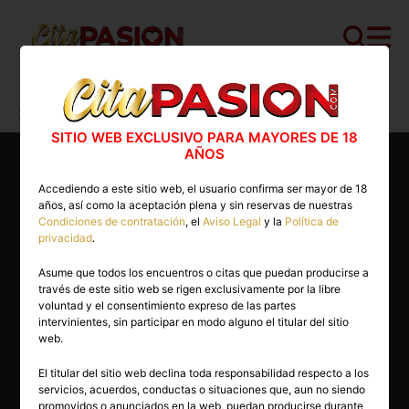
Cita PASION.COM
>
Escorts
>
Zaragoza
>
Zaragoza capital
>
Nikoleta
SITIO WEB EXCLUSIVO PARA MAYORES DE 18
AÑOS
Accediendo a este sitio web, el usuario confirma ser mayor de 18
años, así como la aceptación plena y sin reservas de nuestras
Condiciones de contratación
, el
Aviso Legal
y la
Política de
privacidad
.
Asume que todos los encuentros o citas que puedan producirse a
través de este sitio web se rigen exclusivamente por la libre
voluntad y el consentimiento expreso de las partes
intervinientes, sin participar en modo alguno el titular del sitio
web.
El titular del sitio web declina toda responsabilidad respecto a los
servicios, acuerdos, conductas o situaciones que, aun no siendo
45 años
promovidos o anunciados en la web, puedan producirse durante