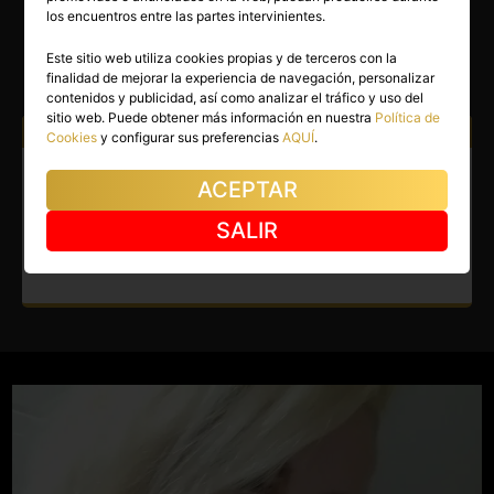
NIKOLETA
los encuentros entre las partes intervinientes.
Zaragoza capital
(Zaragoza)
Este sitio web utiliza cookies propias y de terceros con la
finalidad de mejorar la experiencia de navegación, personalizar
(3)
contenidos y publicidad, así como analizar el tráfico y uso del
sitio web. Puede obtener más información en nuestra
Política de
Atiendo a:
Hombres
Cookies
y configurar sus preferencias
AQUÍ
.
Escort en Zaragoza capital.
ACEPTAR
Soy una masajista dulce,
SALIR
amable y siempre sincera.