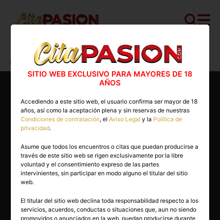
Cita PASION.COM
>
Escorts
>
Valencia
>
Puçol
>
Erica
SITIO WEB EXCLUSIVO PARA MAYORES DE 18
AÑOS
Accediendo a este sitio web, el usuario confirma ser mayor de 18
años, así como la aceptación plena y sin reservas de nuestras
Condiciones de contratación
, el
Aviso Legal
y la
Política de
privacidad
.
Asume que todos los encuentros o citas que puedan producirse a
través de este sitio web se rigen exclusivamente por la libre
voluntad y el consentimiento expreso de las partes
intervinientes, sin participar en modo alguno el titular del sitio
web.
El titular del sitio web declina toda responsabilidad respecto a los
servicios, acuerdos, conductas o situaciones que, aun no siendo
25 años
promovidos o anunciados en la web, puedan producirse durante