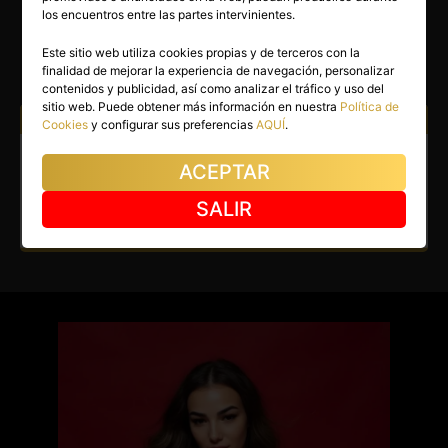
ERICA
los encuentros entre las partes intervinientes.
Puçol
(Valencia)
Este sitio web utiliza cookies propias y de terceros con la
finalidad de mejorar la experiencia de navegación, personalizar
(2)
contenidos y publicidad, así como analizar el tráfico y uso del
sitio web. Puede obtener más información en nuestra
Política de
Atiendo a:
Hombres
Cookies
y configurar sus preferencias
AQUÍ
.
Escort en Puçol. Nueva en tu
ACEPTAR
ciudad. Cariñosa y sensual.
SALIR