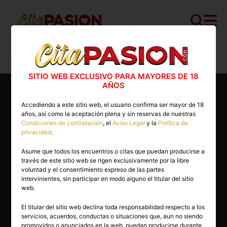
Cita PASION.COM
>
Escorts
>
Madrid
>
Madrid capital
>
Carla
SITIO WEB EXCLUSIVO PARA MAYORES DE 18
AÑOS
Accediendo a este sitio web, el usuario confirma ser mayor de 18
años, así como la aceptación plena y sin reservas de nuestras
Condiciones de contratación
, el
Aviso Legal
y la
Política de
privacidad
.
Asume que todos los encuentros o citas que puedan producirse a
través de este sitio web se rigen exclusivamente por la libre
voluntad y el consentimiento expreso de las partes
intervinientes, sin participar en modo alguno el titular del sitio
web.
El titular del sitio web declina toda responsabilidad respecto a los
servicios, acuerdos, conductas o situaciones que, aun no siendo
24 años
promovidos o anunciados en la web, puedan producirse durante