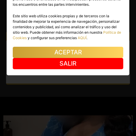
CARLA
los encuentros entre las partes intervinientes.
Madrid capital
(Madrid)
Este sitio web utiliza cookies propias y de terceros con la
finalidad de mejorar la experiencia de navegación, personalizar
(1)
contenidos y publicidad, así como analizar el tráfico y uso del
sitio web. Puede obtener más información en nuestra
Política de
Atiendo a:
Hombres
Cookies
y configurar sus preferencias
AQUÍ
.
Escort en Madrid capital.
ACEPTAR
Sensualidad única y encanto
SALIR
irresistible.