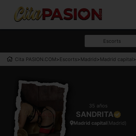
Escorts
Cita PASION.COM
>
Escorts
>
Madrid
>
Madrid capital
35 años
SANDRITA
Madrid capital
(Madrid)