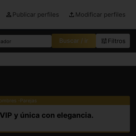
Publicar perfiles
Modificar perfiles
Buscar / ir
Filtros
cador
ombres
Parejas
 VIP y única con elegancia.