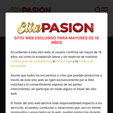
Cita PASION.COM
>
Escorts
>
Granada
>
Granada capital
>
Dulce
SITIO WEB EXCLUSIVO PARA MAYORES DE 18
AÑOS
Accediendo a este sitio web, el usuario confirma ser mayor de 18
años, así como la aceptación plena y sin reservas de nuestras
Condiciones de contratación
, el
Aviso Legal
y la
Política de
privacidad
.
Asume que todos los encuentros o citas que puedan producirse a
través de este sitio web se rigen exclusivamente por la libre
voluntad y el consentimiento expreso de las partes
intervinientes, sin participar en modo alguno el titular del sitio
web.
El titular del sitio web declina toda responsabilidad respecto a los
servicios, acuerdos, conductas o situaciones que, aun no siendo
25 años
promovidos o anunciados en la web, puedan producirse durante