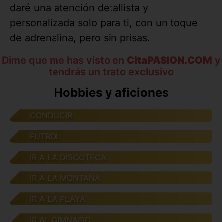
daré una atención detallista y
personalizada solo para ti, con un toque
de adrenalina, pero sin prisas.
Dime que me has visto en
CitaPASION.COM
y
tendrás un trato exclusivo
Hobbies y aficiones
CONDUCIR
FUTBOL
IR A LA DISCOTECA
IR A LA MONTAÑA
IR A LA PLAYA
IR AL GIMNASIO