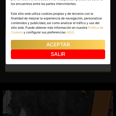
DULCE
los encuentros entre las partes intervinientes.
Granada capital
(Granada)
Este sitio web utiliza cookies propias y de terceros con la
finalidad de mejorar la experiencia de navegación, personalizar
(1)
contenidos y publicidad, así como analizar el tráfico y uso del
sitio web. Puede obtener más información en nuestra
Política de
Atiendo a:
Hombres
Cookies
y configurar sus preferencias
AQUÍ
.
Escort en Granada capital.
ACEPTAR
Disfruta esta novedad ideal
SALIR
para ti.