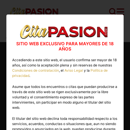
Cita PASION.COM
>
Escorts
>
Valencia
>
Albalat de la Ribera
>
Ambar
SITIO WEB EXCLUSIVO PARA MAYORES DE 18
AÑOS
Accediendo a este sitio web, el usuario confirma ser mayor de 18
años, así como la aceptación plena y sin reservas de nuestras
Condiciones de contratación
, el
Aviso Legal
y la
Política de
privacidad
.
Asume que todos los encuentros o citas que puedan producirse a
través de este sitio web se rigen exclusivamente por la libre
voluntad y el consentimiento expreso de las partes
intervinientes, sin participar en modo alguno el titular del sitio
web.
El titular del sitio web declina toda responsabilidad respecto a los
servicios, acuerdos, conductas o situaciones que, aun no siendo
23 años
promovidos o anunciados en la web, puedan producirse durante