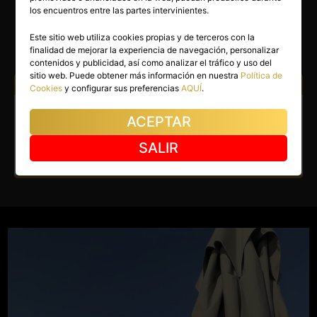
AMBAR
los encuentros entre las partes intervinientes.
Albalat de la Ribera
(Valencia)
Este sitio web utiliza cookies propias y de terceros con la
finalidad de mejorar la experiencia de navegación, personalizar
(3)
contenidos y publicidad, así como analizar el tráfico y uso del
sitio web. Puede obtener más información en nuestra
Política de
Atiendo a:
Hombres
Mujeres
Parejas
Cookies
y configurar sus preferencias
AQUÍ
.
Escort en Albalat de la Ribera.
ACEPTAR
Soy una chica mulata guapa.
SALIR