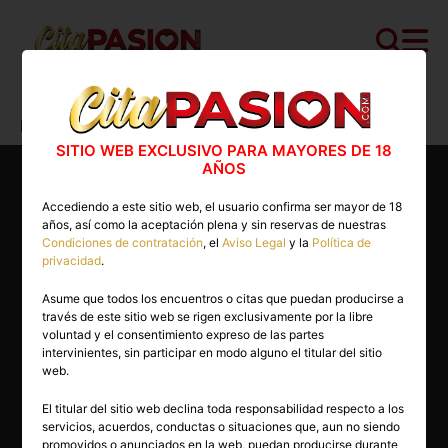
Cita PASION.COM
>
Escorts
>
Sevilla
>
Bormujos
>
Lala
SITIO WEB EXCLUSIVO PARA MAYORES DE 18
AÑOS
Accediendo a este sitio web, el usuario confirma ser mayor de 18
años, así como la aceptación plena y sin reservas de nuestras
Condiciones de contratación
, el
Aviso Legal
y la
Política de
privacidad
.
Asume que todos los encuentros o citas que puedan producirse a
través de este sitio web se rigen exclusivamente por la libre
voluntad y el consentimiento expreso de las partes
intervinientes, sin participar en modo alguno el titular del sitio
web.
El titular del sitio web declina toda responsabilidad respecto a los
servicios, acuerdos, conductas o situaciones que, aun no siendo
24 años
promovidos o anunciados en la web, puedan producirse durante