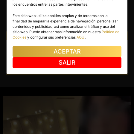
LALA
los encuentros entre las partes intervinientes.
Bormujos
(Sevilla)
Este sitio web utiliza cookies propias y de terceros con la
finalidad de mejorar la experiencia de navegación, personalizar
(7)
contenidos y publicidad, así como analizar el tráfico y uso del
sitio web. Puede obtener más información en nuestra
Política de
Atiendo a:
Hombres
Parejas
Cookies
y configurar sus preferencias
AQUÍ
.
Escort en Bormujos. Nueva
ACEPTAR
experiencia en Bormujos.
SALIR