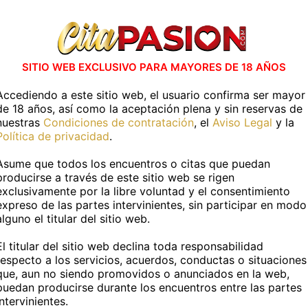
 has visto en
CitaPASION.COM
y tendrás un tr
vidades en casa
Actividades al air
SITIO WEB EXCLUSIVO PARA MAYORES DE 18 AÑOS
ESPECIFICAR
SIN ESPECIFICAR
Accediendo a este sitio web, el usuario confirma ser mayor
de 18 años, así como la aceptación plena y sin reservas de
nuestras
Condiciones de contratación
, el
Aviso Legal
y la
Más información
Política de privacidad
.
Asume que todos los encuentros o citas que puedan
TOS PERSONALES
producirse a través de este sitio web se rigen
exclusivamente por la libre voluntad y el consentimiento
expreso de las partes intervinientes, sin participar en modo
:
Natalia
Edad:
19 años
alguno el titular del sitio web.
uropea
Fumador@:
No
El titular del sitio web declina toda responsabilidad
respecto a los servicios, acuerdos, conductas o situaciones
que, aun no siendo promovidos o anunciados en la web,
DATOS FÍSICOS
puedan producirse durante los encuentros entre las partes
intervinientes.