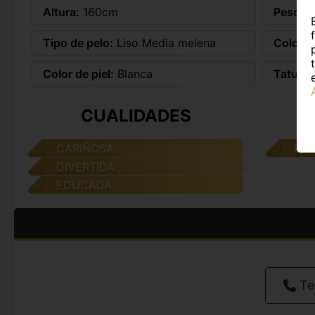
Altura:
160cm
Peso:
5
Tipo de pelo:
Liso Media melena
Color d
Color de piel:
Blanca
Tatuaje
CUALIDADES
CARIÑOSA
ES
DIVERTIDA
EDUCADA
Te