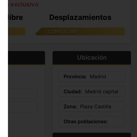
ato exclusivo
e libre
Desplazamientos
CONSULTAR
Ubicación
Provincia:
Madrid
Ciudad:
Madrid capital
Zona:
Plaza Castilla
Otras poblaciones: