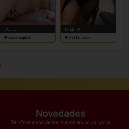
COCO
MILENA
L
Madrid capital
Madrid capital
d
Novedades
Te informamos de los nuevos anuncios con la