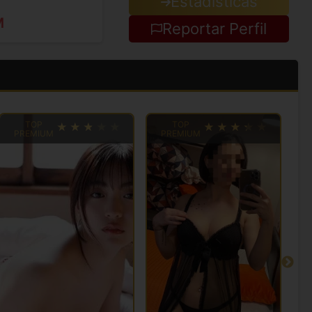
Estadisticas
M
Reportar Perfil
TOP
TOP
PREMIUM
PREMIUM