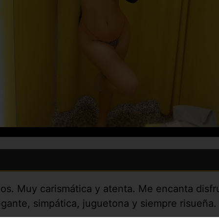
años. Muy carismática y atenta. Me encanta disf
egante, simpática, juguetona y siempre risueña.