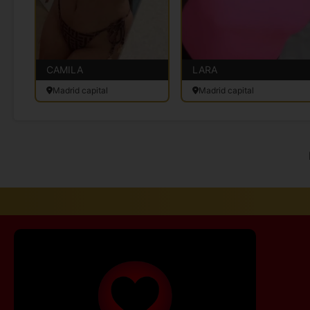
CAMILA
LARA
Madrid capital
Madrid capital