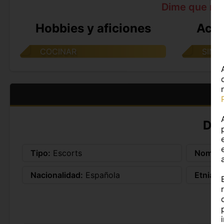
Dime que me
Hobbies y aficiones
Acti
COCINAR
SIN 
DA
Tipo:
Escorts
Nombre
Nacionalidad:
Española
Etnia:
E