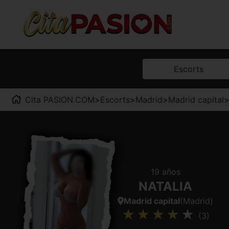
Escorts
Cita PASION.COM
>
Escorts
>
Madrid
>
Madrid capital
19 años
NATALIA
Madrid capital
(Madrid)
(3)