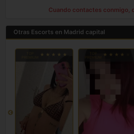
Cuando contactes conmigo, 
Otras Escorts en Madrid capital
TOP
TOP
PREMIUM
PREMIUM