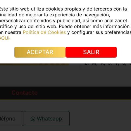
3Kg
Medidas:
-
Este sitio web utiliza cookies propias y de terceros con la
finalidad de mejorar la experiencia de navegación,
e pelo:
Negro
Color de ojos:
Castaño
personalizar contenidos y publicidad, así como analizar el
tráfico y uso del sitio web. Puede obtener más información
s:
No
Piercings:
No
en nuestra
Política de Cookies
y configurar sus preferencia
AQUÍ
.
IDIOMAS
HORAR
ACEPTAR
SALIR
PAÑOL
L
M
X
J
V
S
Contacto
léfono
Whatsapp