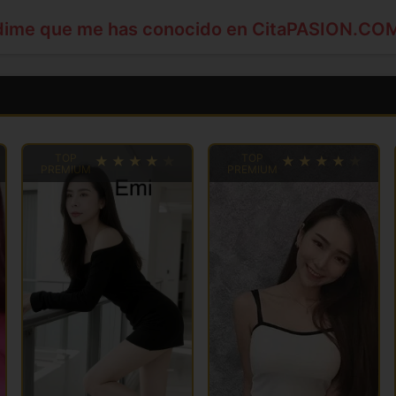
dime que me has conocido en CitaPASION.CO
TOP
TOP
PREMIUM
PREMIUM