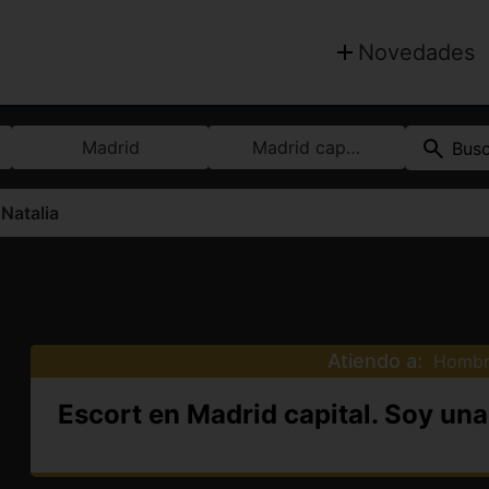
Novedades
Madrid
Madrid capital
Bus
>
Natalia
Atiendo a:
Hombr
Escort en Madrid capital. Soy un