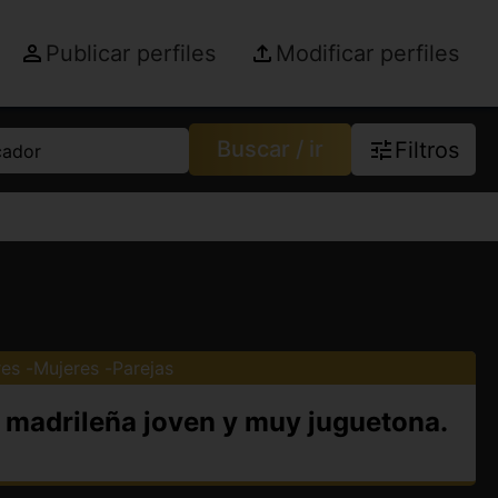
Publicar perfiles
Modificar perfiles
Buscar / ir
Filtros
cador
es
Mujeres
Parejas
a madrileña joven y muy juguetona.