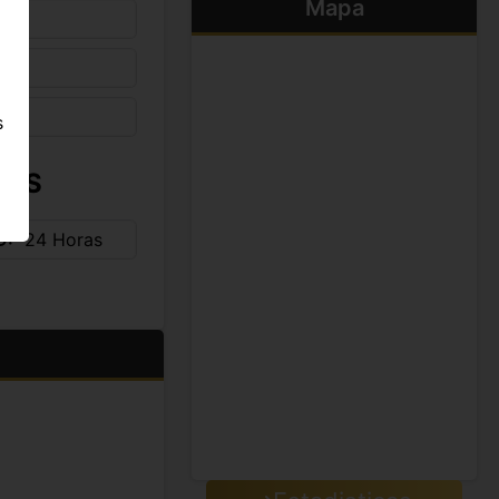
Mapa
s
s
IOS
D
24 Horas