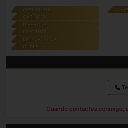
APASIONADA
ES
CARIÑOSA
DIVERTIDA
ELEGANTE
EXTROVERTIDA
GUAPA
Te
Cuando contactes conmigo, 