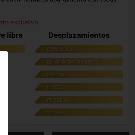
ato exclusivo
e libre
Desplazamientos
DOMICILIO
EN MI APARTAMENTO
EVENTOS
HOTEL
PUEBLOS
VIAJES