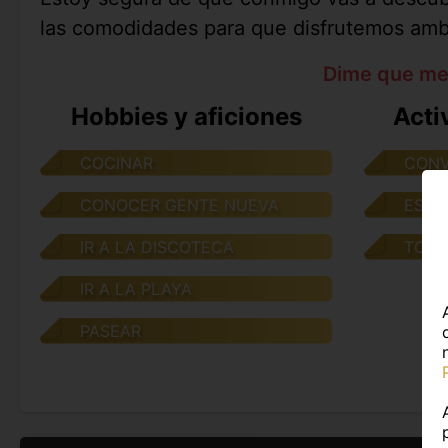
las comodidades para que disfrutemos amb
Dime que me
Hobbies y aficiones
Acti
COCINAR
CONV
CONOCER GENTE NUEVA
ESCU
IR A LA DISCOTECA
TOMA
IR A LA PLAYA
PASEAR