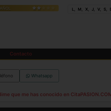
PAÑOL
L
M
X
J
V
S
Contacto
léfono
Whatsapp
dime que me has conocido en CitaPASION.CO