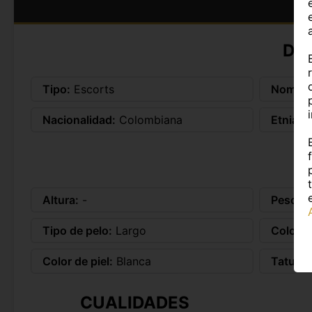
DA
Tipo:
Escorts
Nombre
Nacionalidad:
Colombiana
Etnia:
L
Altura:
-
Peso:
-
Tipo de pelo:
Largo
Color d
Color de piel:
Blanca
Tatuaje
CUALIDADES