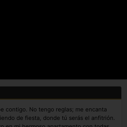
ope contigo. No tengo reglas; me encanta
liendo de fiesta, donde tú serás el anfitrión.
pero en mi hermoso apartamento con todas