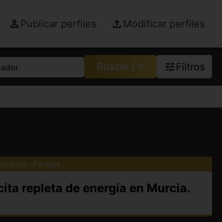
Publicar perfiles
Modificar perfiles
Buscar / ir
Filtros
cador
ombres
Parejas
ita repleta de energía en Murcia.