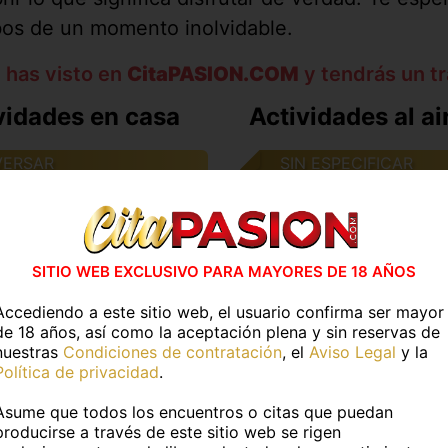
os de un momento inolvidable.
 has visto en
CitaPASION.COM
y tendrás un tr
vidades en casa
Actividades al air
ERSAR
SIN ESPECIFICAR
CHAR MUSICA
R UN CAFE
SITIO WEB EXCLUSIVO PARA MAYORES DE 18 AÑOS
Accediendo a este sitio web, el usuario confirma ser mayor
de 18 años, así como la aceptación plena y sin reservas de
nuestras
Condiciones de contratación
, el
Aviso Legal
y la
Política de privacidad
.
Asume que todos los encuentros o citas que puedan
producirse a través de este sitio web se rigen