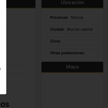
Ubicación
Provincia:
Murcia
Ciudad:
Murcia capital
Zona:
Otras poblaciones:
Mapa
s
IOS