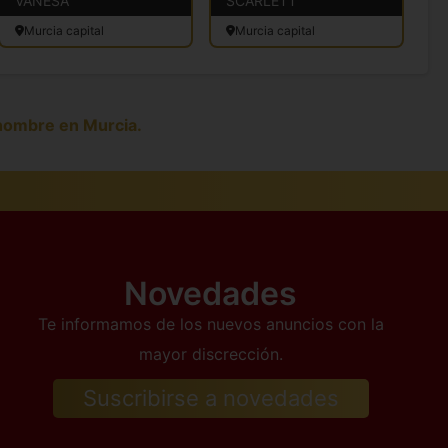
VANESA
SCARLETT
D
Murcia capital
Murcia capital
hombre en Murcia.
Novedades
Te informamos de los nuevos anuncios con la
mayor discrección.
Suscribirse a novedades