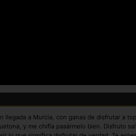
én llegada a Murcia, con ganas de disfrutar a t
uguetona, y me chifla pasármelo bien. Disfruto sa
ir lo que significa disfrutar de verdad. Te es