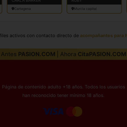
CARLA BARKER
RUBY
Cartagena
Murcia capital
iles activos con contacto directo de
acompañantes para 
Antes
PASION.COM
| Ahora
CitaPASION.COM
Página de contenido adulto +18 años. Todos los usuarios
han reconocido tener mínimo 18 años.