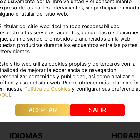
exclusivamente por la libre voluntad y el consentimiento
Más información
expreso de las partes intervinientes, sin participar en modo
alguno el titular del sitio web.
TOS PERSONALES
El titular del sitio web declina toda responsabilidad
respecto a los servicios, acuerdos, conductas o situaciones
que, aun no siendo promovidos o anunciados en la web,
:
Sara
Edad:
25 años
puedan producirse durante los encuentros entre las partes
intervinientes.
atina
Fumador@:
No
Este sitio web utiliza cookies propias y de terceros con la
finalidad de mejorar la experiencia de navegación,
DATOS FÍSICOS
personalizar contenidos y publicidad, así como analizar el
tráfico y uso del sitio web. Puede obtener más información
en nuestra
Política de Cookies
y configurar sus preferencia
Medidas:
-
AQUÍ
.
e pelo:
Rubio
Color de ojos:
Avellana
ACEPTAR
SALIR
s:
Si
Piercings:
Si
IDIOMAS
HORAR