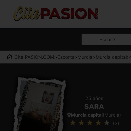
Escorts
Cita PASION.COM
>
Escorts
>
Murcia
>
Murcia capital
>
25 años
SARA
Murcia capital
(Murcia)
(3)