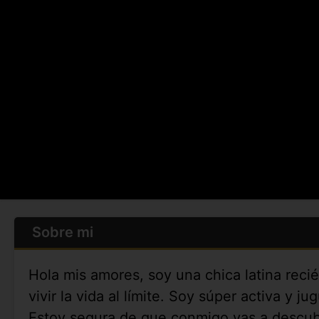
Sobre mi
Hola mis amores, soy una chica latina reci
vivir la vida al límite. Soy súper activa y j
Estoy segura de que conmigo vas a descubr