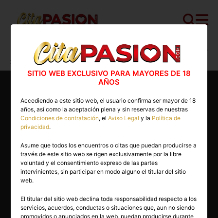
Cita PASION.COM
>
Escorts
>
Cantabria
>
Santander
>
Ainara
SITIO WEB EXCLUSIVO PARA MAYORES DE 18
AÑOS
Accediendo a este sitio web, el usuario confirma ser mayor de 18
años, así como la aceptación plena y sin reservas de nuestras
Condiciones de contratación
, el
Aviso Legal
y la
Política de
privacidad
.
Asume que todos los encuentros o citas que puedan producirse a
través de este sitio web se rigen exclusivamente por la libre
voluntad y el consentimiento expreso de las partes
intervinientes, sin participar en modo alguno el titular del sitio
web.
El titular del sitio web declina toda responsabilidad respecto a los
servicios, acuerdos, conductas o situaciones que, aun no siendo
25 años
promovidos o anunciados en la web, puedan producirse durante