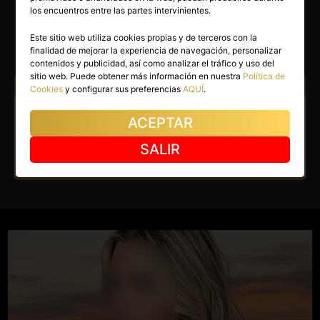
AINARA
los encuentros entre las partes intervinientes.
Santander
(Cantabria)
Este sitio web utiliza cookies propias y de terceros con la
finalidad de mejorar la experiencia de navegación, personalizar
(12)
contenidos y publicidad, así como analizar el tráfico y uso del
sitio web. Puede obtener más información en nuestra
Política de
Atiendo a:
Hombres
Cookies
y configurar sus preferencias
AQUÍ
.
Escort en Santander. Chica
ACEPTAR
juguetona y muy traviesa.
SALIR