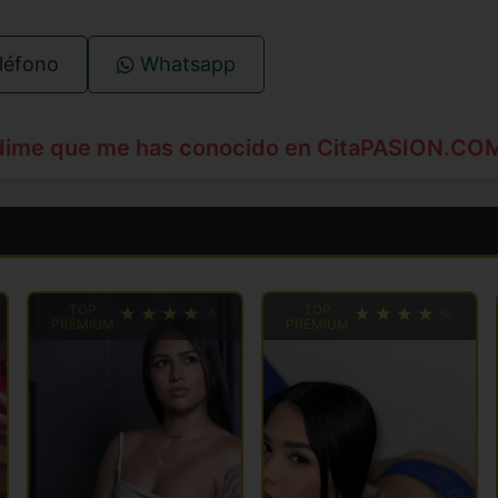
léfono
Whatsapp
dime que me has conocido en CitaPASION.CO
TOP
TOP
PREMIUM
PREMIUM