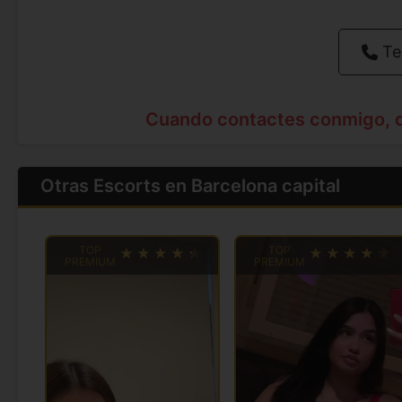
Te
Cuando contactes conmigo, 
Otras Escorts en Barcelona capital
TOP
TOP
PREMIUM
PREMIUM