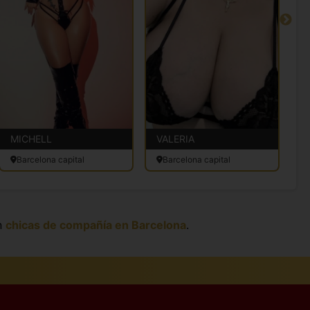
MICHELL
VALERIA
V
Barcelona capital
Barcelona capital
n
chicas de compañía en Barcelona
.