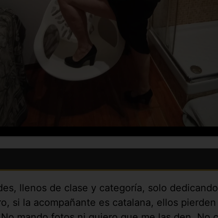
es, llenos de clase y categoría, solo dedicando
, si la acompañante es catalana, ellos pierden 
. No mando fotos ni quiero que me las den. No 