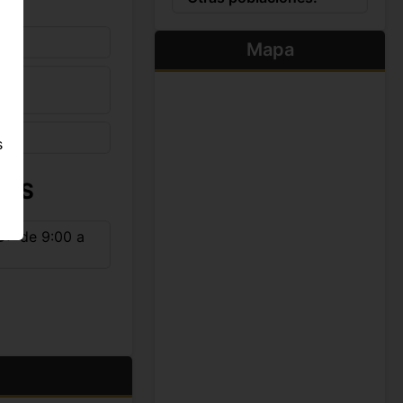
Mapa
s
IOS
D
de 9:00 a