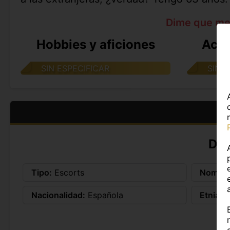
Dime que me
Hobbies y aficiones
Acti
SIN ESPECIFICAR
SIN 
DA
Tipo:
Escorts
Nombre
Nacionalidad:
Española
Etnia:
E