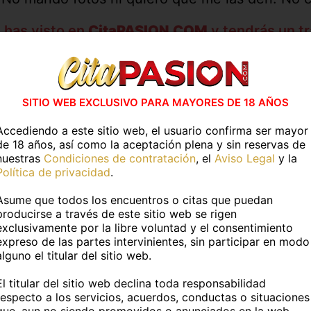
 has visto en
CitaPASION.COM
y tendrás un tr
vidades en casa
Actividades al air
ESPECIFICAR
SIN ESPECIFICAR
SITIO WEB EXCLUSIVO PARA MAYORES DE 18 AÑOS
Accediendo a este sitio web, el usuario confirma ser mayor
de 18 años, así como la aceptación plena y sin reservas de
Más información
nuestras
Condiciones de contratación
, el
Aviso Legal
y la
Política de privacidad
.
TOS PERSONALES
Asume que todos los encuentros o citas que puedan
producirse a través de este sitio web se rigen
exclusivamente por la libre voluntad y el consentimiento
:
Asu
Edad:
63 años
expreso de las partes intervinientes, sin participar en modo
alguno el titular del sitio web.
uropea
Fumador@:
No
El titular del sitio web declina toda responsabilidad
respecto a los servicios, acuerdos, conductas o situaciones
DATOS FÍSICOS
que, aun no siendo promovidos o anunciados en la web,