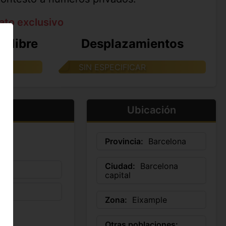
ato exclusivo
e libre
Desplazamientos
SIN ESPECIFICAR
Ubicación
Provincia:
Barcelona
Ciudad:
Barcelona
capital
Zona:
Eixample
Otras poblaciones: