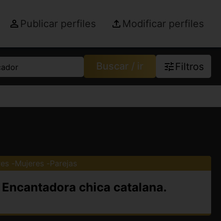
Publicar perfiles
Modificar perfiles
Buscar / ir
Filtros
cador
es
Mujeres
Parejas
. Encantadora chica catalana.