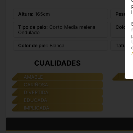
Altura:
165cm
Peso:
8
Tipo de pelo:
Corto Media melena
Color d
Ondulado
Color de piel:
Blanca
Tatuaje
CUALIDADES
AMABLE
ES
CARIÑOSA
DIVERTIDA
EDUCADA
IMPLICADA