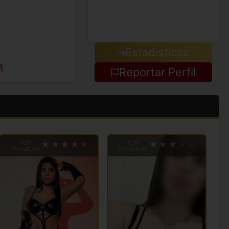
Estadisticas
M
Reportar Perfil
TOP
TOP
PREMIUM
PREMIUM