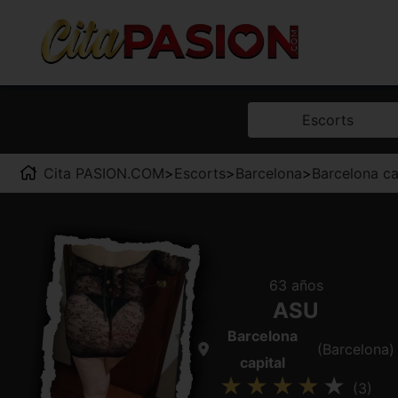
Escorts
Cita PASION.COM
>
Escorts
>
Barcelona
>
Barcelona ca
63 años
ASU
Barcelona
(Barcelona)
capital
(3)