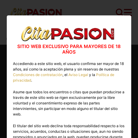
Cita PASION.COM
>
Escorts
>
La Rioja
>
Logroño
>
Geylin
SITIO WEB EXCLUSIVO PARA MAYORES DE 18
AÑOS
Accediendo a este sitio web, el usuario confirma ser mayor de 18
años, así como la aceptación plena y sin reservas de nuestras
Condiciones de contratación
, el
Aviso Legal
y la
Política de
privacidad
.
Asume que todos los encuentros o citas que puedan producirse a
través de este sitio web se rigen exclusivamente por la libre
voluntad y el consentimiento expreso de las partes
intervinientes, sin participar en modo alguno el titular del sitio
web.
El titular del sitio web declina toda responsabilidad respecto a los
servicios, acuerdos, conductas o situaciones que, aun no siendo
23 años
promovidos o anunciados en la web, puedan producirse durante