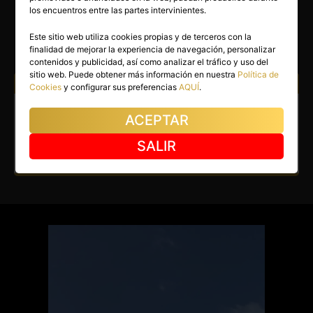
GEYLIN
los encuentros entre las partes intervinientes.
Logroño
(La Rioja)
Este sitio web utiliza cookies propias y de terceros con la
finalidad de mejorar la experiencia de navegación, personalizar
(3)
contenidos y publicidad, así como analizar el tráfico y uso del
sitio web. Puede obtener más información en nuestra
Política de
Atiendo a:
Hombres
Cookies
y configurar sus preferencias
AQUÍ
.
Escort en Logroño. Linda
ACEPTAR
mulata novedad en Logroño.
SALIR