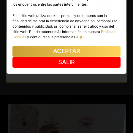
ESPERANZA
los encuentros entre las partes intervinientes.
Torrejón de Ardoz
(Madrid)
Este sitio web utiliza cookies propias y de terceros con la
finalidad de mejorar la experiencia de navegación, personalizar
(7)
contenidos y publicidad, así como analizar el tráfico y uso del
sitio web. Puede obtener más información en nuestra
Política de
Atiendo a:
Hombres
Cookies
y configurar sus preferencias
AQUÍ
.
Escort en Torrejón de Ardoz.
ACEPTAR
Argentina apasionada. La
SALIR
aventura empieza en Torrejón.