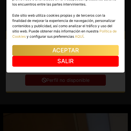
DEBORAH
los encuentros entre las partes intervinientes.
Madrid capital
(Madrid)
Este sitio web utiliza cookies propias y de terceros con la
finalidad de mejorar la experiencia de navegación, personalizar
(5)
contenidos y publicidad, así como analizar el tráfico y uso del
sitio web. Puede obtener más información en nuestra
Política de
Atiendo a:
Hombres
Cookies
y configurar sus preferencias
AQUÍ
.
Escort en Madrid capital.
ACEPTAR
Morenita latina con figura
SALIR
sinuosa.
Perfil no disponible