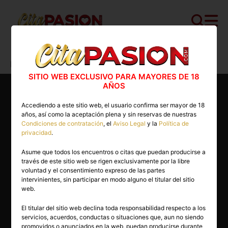
Cita PASION.COM
>
Escorts
>
Madrid
>
Madrid capital
>
Deborah
SITIO WEB EXCLUSIVO PARA MAYORES DE 18
AÑOS
Accediendo a este sitio web, el usuario confirma ser mayor de 18
años, así como la aceptación plena y sin reservas de nuestras
Condiciones de contratación
, el
Aviso Legal
y la
Política de
privacidad
.
Asume que todos los encuentros o citas que puedan producirse a
través de este sitio web se rigen exclusivamente por la libre
voluntad y el consentimiento expreso de las partes
intervinientes, sin participar en modo alguno el titular del sitio
web.
El titular del sitio web declina toda responsabilidad respecto a los
servicios, acuerdos, conductas o situaciones que, aun no siendo
31 años
promovidos o anunciados en la web, puedan producirse durante