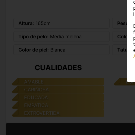
Altura:
165cm
Peso:
5
Tipo de pelo:
Media melena
Color d
Color de piel:
Blanca
Tatuaje
CUALIDADES
AMABLE
ES
CARIÑOSA
EDUCADA
EMPATICA
EXTROVERTIDA