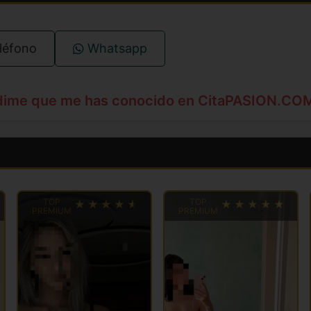
léfono
Whatsapp
dime que me has conocido en CitaPASION.CO
TOP
TOP
PREMIUM
PREMIUM