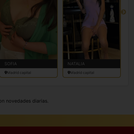
SOFIA
NATALIA
J
Madrid capital
Madrid capital
on novedades diarias.