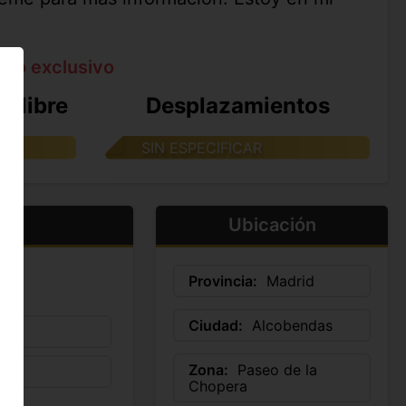
ato exclusivo
e libre
Desplazamientos
SIN ESPECIFICAR
Ubicación
Provincia:
Madrid
Ciudad:
Alcobendas
Zona:
Paseo de la
Chopera