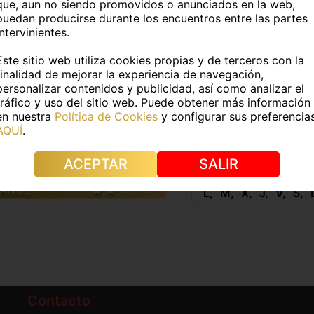
que, aun no siendo promovidos o anunciados en la web,
DATOS FÍSICOS
puedan producirse durante los encuentros entre las partes
intervinientes.
8Kg
Medidas:
-
Este sitio web utiliza cookies propias y de terceros con la
finalidad de mejorar la experiencia de navegación,
e pelo:
Castaño
Color de ojos:
Miel
personalizar contenidos y publicidad, así como analizar el
tráfico y uso del sitio web. Puede obtener más información
s:
No
Piercings:
No
en nuestra
Política de Cookies
y configurar sus preferencia
AQUÍ
.
IDIOMAS
HORAR
ACEPTAR
SALIR
PAÑOL
L
M
X
J
V
S
Contacto