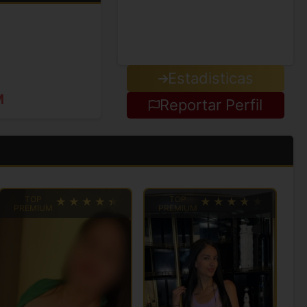
Estadisticas
M
Reportar Perfil
TOP
TOP
PREMIUM
PREMIUM