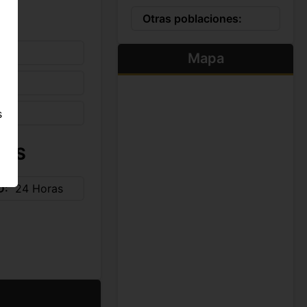
Otras poblaciones:
Mapa
s
IOS
D
24 Horas