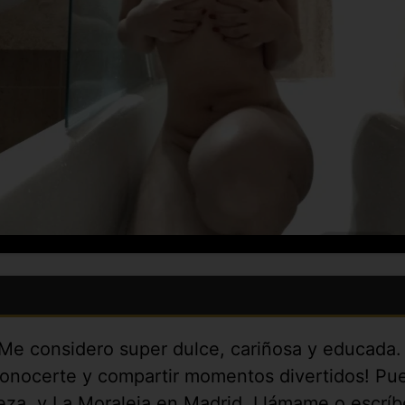
 Me considero super dulce, cariñosa y educada.
e conocerte y compartir momentos divertidos! 
leza, y La Moraleja en Madrid. Llámame o escrí