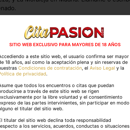
enado.
 has visto en
CitaPASION.COM
y tendrás un tr
vidades en casa
Actividades al air
SITIO WEB EXCLUSIVO PARA MAYORES DE 18 AÑOS
ESPECIFICAR
SIN ESPECIFICAR
Accediendo a este sitio web, el usuario confirma ser mayor
de 18 años, así como la aceptación plena y sin reservas de
nuestras
Condiciones de contratación
, el
Aviso Legal
y la
Más información
Política de privacidad
.
Asume que todos los encuentros o citas que puedan
TOS PERSONALES
producirse a través de este sitio web se rigen
exclusivamente por la libre voluntad y el consentimiento
expreso de las partes intervinientes, sin participar en modo
:
Mariana
Edad:
23 años
alguno el titular del sitio web.
uropea
Fumador@:
No
El titular del sitio web declina toda responsabilidad
respecto a los servicios, acuerdos, conductas o situaciones