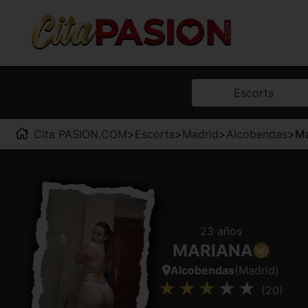
Escorts
Cita PASION.COM
>
Escorts
>
Madrid
>
Alcobendas
>
Ma
23 años
MARIANA
Alcobendas
(Madrid)
(20)