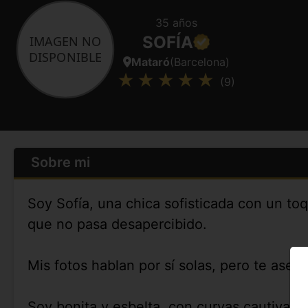
35 años
SOFÍA
Mataró
(Barcelona)
(9)
Sobre mi
Soy Sofía, una chica sofisticada con un to
que no pasa desapercibido.
Mis fotos hablan por sí solas, pero te ase
Soy bonita y esbelta, con curvas cautivado