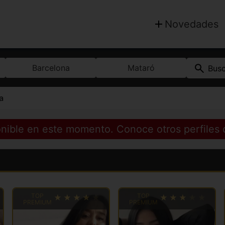
Novedades
Barcelona
Mataró
Bus
a
ponible en este momento. Conoce otros perfiles
TOP
TOP
PREMIUM
PREMIUM