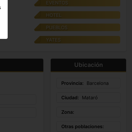
EVENTOS
s
HOTEL
PUEBLOS
YATES
Ubicación
Provincia:
Barcelona
Ciudad:
Mataró
Zona:
Otras poblaciones: