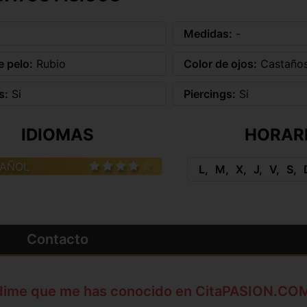
Medidas:
-
e pelo:
Rubio
Color de ojos:
Castaño
s:
Si
Piercings:
Si
IDIOMAS
HORAR
PAÑOL
L
M
X
J
V
S
Contacto
dime que me has conocido en CitaPASION.CO