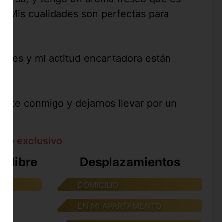
. Mis cualidades son perfectas para
utiles y mi actitud encantadora están
ente conmigo y dejarnos llevar por un
ato exclusivo
e libre
Desplazamientos
DOMICILIO
EN MI APARTAMENTO