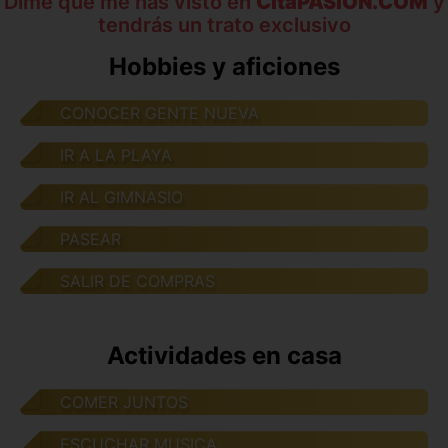
Dime que me has visto en
CitaPASION.COM
y
tendrás un trato exclusivo
Hobbies y aficiones
CONOCER GENTE NUEVA
IR A LA PLAYA
IR AL GIMNASIO
PASEAR
SALIR DE COMPRAS
Actividades en casa
COMER JUNTOS
ESCUCHAR MUSICA