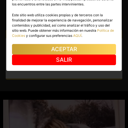
ANDREA
los encuentros entre las partes intervinientes.
Barcelona capital
(Barcelona)
Este sitio web utiliza cookies propias y de terceros con la
finalidad de mejorar la experiencia de navegación, personalizar
(3)
contenidos y publicidad, así como analizar el tráfico y uso del
sitio web. Puede obtener más información en nuestra
Política de
Atiendo a:
Hombres
Cookies
y configurar sus preferencias
AQUÍ
.
Escort en Barcelona capital.
ACEPTAR
Soy una chica colombiana,
SALIR
elegante, simpática y cariñosa.