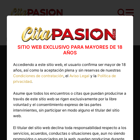
Cita PASION.COM
>
Escorts
>
Barcelona
>
Barcelona capital
>
Andrea
SITIO WEB EXCLUSIVO PARA MAYORES DE 18
AÑOS
Accediendo a este sitio web, el usuario confirma ser mayor de 18
años, así como la aceptación plena y sin reservas de nuestras
Condiciones de contratación
, el
Aviso Legal
y la
Política de
privacidad
.
Asume que todos los encuentros o citas que puedan producirse a
través de este sitio web se rigen exclusivamente por la libre
voluntad y el consentimiento expreso de las partes
intervinientes, sin participar en modo alguno el titular del sitio
web.
El titular del sitio web declina toda responsabilidad respecto a los
servicios, acuerdos, conductas o situaciones que, aun no siendo
44 años
promovidos o anunciados en la web, puedan producirse durante