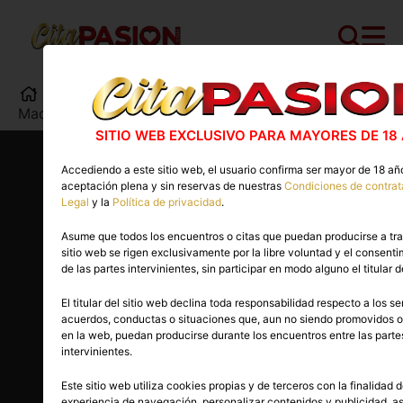
Cita PASION.COM
>
Escorts
>
Madrid
>
Madrid capital
>
Kheila
SITIO WEB EXCLUSIVO PARA MAYORES DE 18
Accediendo a este sitio web, el usuario confirma ser mayor de 18 añ
aceptación plena y sin reservas de nuestras
Condiciones de contrat
Legal
y la
Política de privacidad
.
Asume que todos los encuentros o citas que puedan producirse a tr
sitio web se rigen exclusivamente por la libre voluntad y el consent
de las partes intervinientes, sin participar en modo alguno el titular d
El titular del sitio web declina toda responsabilidad respecto a los se
acuerdos, conductas o situaciones que, aun no siendo promovidos 
en la web, puedan producirse durante los encuentros entre las parte
intervinientes.
Este sitio web utiliza cookies propias y de terceros con la finalidad d
29 años
experiencia de navegación, personalizar contenidos y publicidad, a