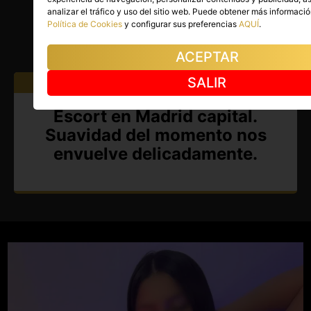
KHEILA
analizar el tráfico y uso del sitio web. Puede obtener más informaci
Política de Cookies
y configurar sus preferencias
AQUÍ
.
Madrid capital
(Madrid)
(1)
ACEPTAR
SALIR
Atiendo a:
Hombres
Escort en Madrid capital.
Suavidad del momento nos
envuelve delicadamente.