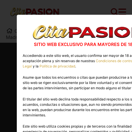
Cita PASION.COM
>
Escorts
>
Madrid
>
Madrid capital
>
Brithany
SITIO WEB EXCLUSIVO PARA MAYORES DE 1
Accediendo a este sitio web, el usuario confirma ser mayor de 18 a
aceptación plena y sin reservas de nuestras
Condiciones de contr
Legal
y la
Política de privacidad
.
Asume que todos los encuentros o citas que puedan producirse a t
sitio web se rigen exclusivamente por la libre voluntad y el conse
de las partes intervinientes, sin participar en modo alguno el titular 
El titular del sitio web declina toda responsabilidad respecto a los s
acuerdos, conductas o situaciones que, aun no siendo promovido
en la web, puedan producirse durante los encuentros entre las par
intervinientes.
Este sitio web utiliza cookies propias y de terceros con la finalidad
22 años
experiencia de navegación, personalizar contenidos y publicidad,