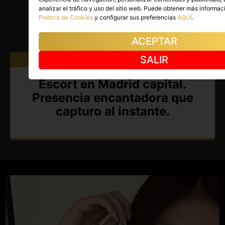
BRITHANY
analizar el tráfico y uso del sitio web. Puede obtener más informac
Política de Cookies
y configurar sus preferencias
AQUÍ
.
Madrid capital
(Madrid)
(1)
ACEPTAR
SALIR
Atiendo a:
Hombres
Escort en Madrid capital.
Presencia encantadora que
capturo al instante.