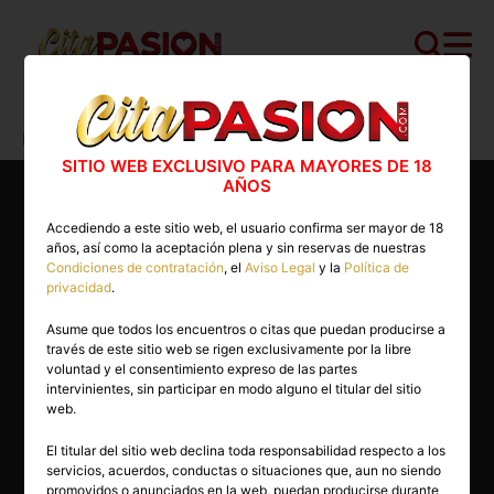
Cita PASION.COM
>
Escorts
>
Barcelona
>
Barcelona capital
>
Biyom
SITIO WEB EXCLUSIVO PARA MAYORES DE 18
AÑOS
Accediendo a este sitio web, el usuario confirma ser mayor de 18
años, así como la aceptación plena y sin reservas de nuestras
Condiciones de contratación
, el
Aviso Legal
y la
Política de
privacidad
.
Asume que todos los encuentros o citas que puedan producirse a
través de este sitio web se rigen exclusivamente por la libre
voluntad y el consentimiento expreso de las partes
intervinientes, sin participar en modo alguno el titular del sitio
web.
El titular del sitio web declina toda responsabilidad respecto a los
servicios, acuerdos, conductas o situaciones que, aun no siendo
28 años
promovidos o anunciados en la web, puedan producirse durante