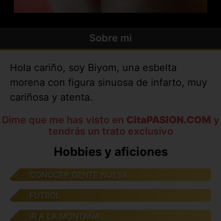
Sobre mi
Hola cariño, soy Biyom, una esbelta
morena con figura sinuosa de infarto, muy
cariñosa y atenta.
Dime que me has visto en
CitaPASION.COM
y
tendrás un trato exclusivo
Hobbies y aficiones
CONOCER GENTE NUEVA
FUTBOL
IR A LA MONTAÑA