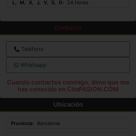
L
M
X
J
V
S
D
24 Horas
Contacto
Teléfono
Whatsapp
Cuando contactes conmigo, dime que me
has conocido en CitaPASION.COM
Ubicación
Provincia:
Barcelona