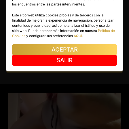
BIYOM
los encuentros entre las partes intervinientes.
Barcelona capital
(Barcelona)
Este sitio web utiliza cookies propias y de terceros con la
finalidad de mejorar la experiencia de navegación, personalizar
(2)
contenidos y publicidad, así como analizar el tráfico y uso del
sitio web. Puede obtener más información en nuestra
Política de
Atiendo a:
Hombres
Cookies
y configurar sus preferencias
AQUÍ
.
Escort en Barcelona capital.
ACEPTAR
Estoy a tope para ti.
SALIR