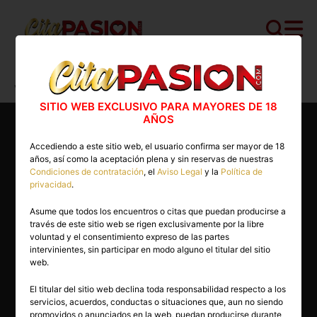
Cita PASION.COM
>
Escorts
>
Valencia
>
Valencia capital
>
Sara
SITIO WEB EXCLUSIVO PARA MAYORES DE 18
AÑOS
Accediendo a este sitio web, el usuario confirma ser mayor de 18
años, así como la aceptación plena y sin reservas de nuestras
Condiciones de contratación
, el
Aviso Legal
y la
Política de
privacidad
.
Asume que todos los encuentros o citas que puedan producirse a
través de este sitio web se rigen exclusivamente por la libre
voluntad y el consentimiento expreso de las partes
intervinientes, sin participar en modo alguno el titular del sitio
web.
El titular del sitio web declina toda responsabilidad respecto a los
servicios, acuerdos, conductas o situaciones que, aun no siendo
24 años
promovidos o anunciados en la web, puedan producirse durante