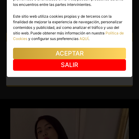
SARA
los encuentros entre las partes intervinientes.
Valencia capital
(Valencia)
Este sitio web utiliza cookies propias y de terceros con la
finalidad de mejorar la experiencia de navegación, personalizar
(1)
contenidos y publicidad, así como analizar el tráfico y uso del
sitio web. Puede obtener más información en nuestra
Política de
Atiendo a:
Hombres
Cookies
y configurar sus preferencias
AQUÍ
.
Escort en Valencia capital.
ACEPTAR
Extrovertida y encantadora me
SALIR
describen bien.