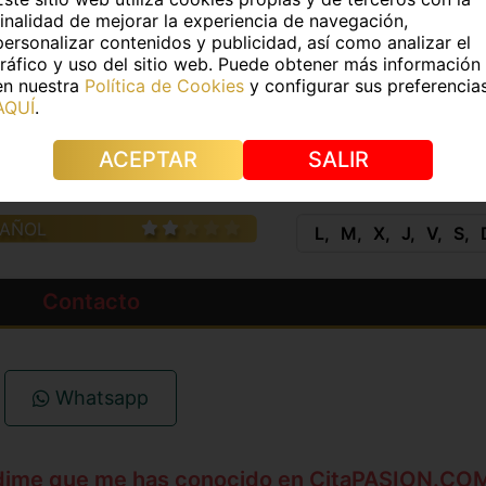
Medidas:
-
finalidad de mejorar la experiencia de navegación,
personalizar contenidos y publicidad, así como analizar el
tráfico y uso del sitio web. Puede obtener más información
e pelo:
Castaño
Color de ojos:
Castaño
en nuestra
Política de Cookies
y configurar sus preferencia
AQUÍ
.
s:
Si
Piercings:
No
ACEPTAR
SALIR
IDIOMAS
HORAR
PAÑOL
L
M
X
J
V
S
Contacto
Whatsapp
dime que me has conocido en CitaPASION.CO