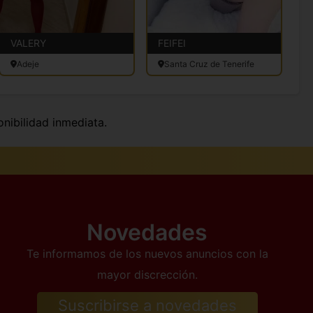
VALERY
FEIFEI
N
Adeje
Santa Cruz de Tenerife
nibilidad inmediata.
Novedades
Te informamos de los nuevos anuncios con la
mayor discrección.
Suscribirse a novedades