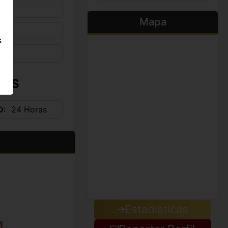
Mapa
s
s
IOS
D
24 Horas
Estadisticas
M