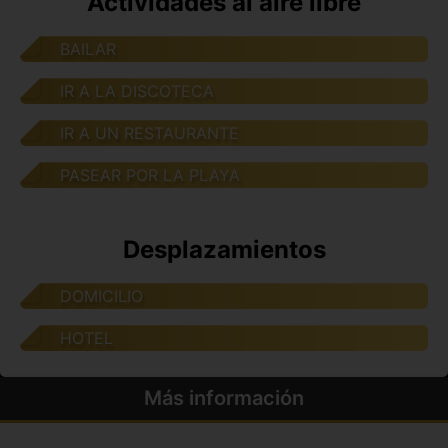
Actividades al aire libre
BAILAR
IR A LA DISCOTECA
IR A UN RESTAURANTE
PASEAR POR LA PLAYA
Desplazamientos
DOMICILIO
HOTEL
Más información