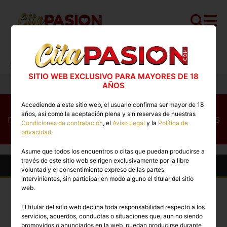
Cita PASION.COM
>
Escorts
>
La Rioja
>
Logroño
>
Camila
SITIO WEB EXCLUSIVO PARA MAYORES DE 18
AÑOS
Este perfil no está disponible en este
Accediendo a este sitio web, el usuario confirma ser mayor de 18
años, así como la aceptación plena y sin reservas de nuestras
momento. Conoce otros perfiles disponibles
Condiciones de contratación
, el
Aviso Legal
y la
Política de
ahora mismo
privacidad
.
Asume que todos los encuentros o citas que puedan producirse a
través de este sitio web se rigen exclusivamente por la libre
Otras Escorts en Logroño
voluntad y el consentimiento expreso de las partes
intervinientes, sin participar en modo alguno el titular del sitio
web.
TOP
TOP
El titular del sitio web declina toda responsabilidad respecto a los
PREMIUM
PREMIUM
servicios, acuerdos, conductas o situaciones que, aun no siendo
promovidos o anunciados en la web, puedan producirse durante