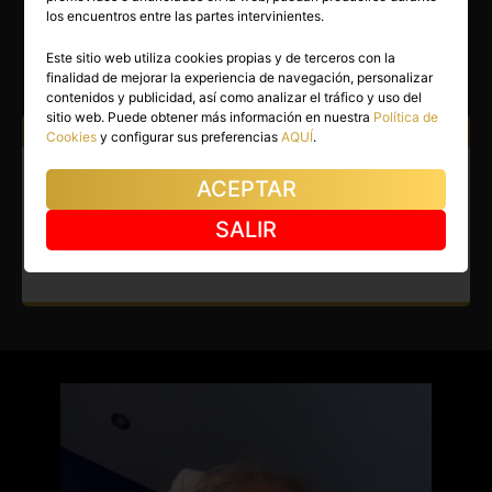
CHARLOTTE
los encuentros entre las partes intervinientes.
Santa Cruz de la Palma
(Tenerife)
Este sitio web utiliza cookies propias y de terceros con la
finalidad de mejorar la experiencia de navegación, personalizar
(3)
contenidos y publicidad, así como analizar el tráfico y uso del
sitio web. Puede obtener más información en nuestra
Política de
Atiendo a:
Hombres
Cookies
y configurar sus preferencias
AQUÍ
.
Virtual en Santa Cruz de la
ACEPTAR
Palma. Prueba algo dulce
SALIR
conmigo, cariño.