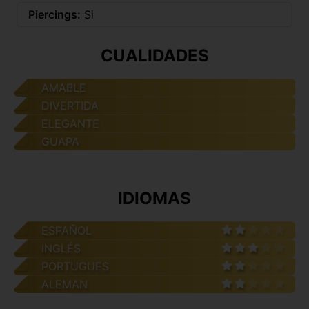
Piercings:
Si
CUALIDADES
AMABLE
DIVERTIDA
ELEGANTE
GUAPA
IDIOMAS
ESPAÑOL
INGLÉS
PORTUGUES
ALEMAN