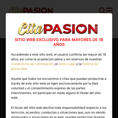
Cita PASION.COM
>
Virtuales
>
Tenerife
>
Santa Cruz de la Palma
>
Charlotte
SITIO WEB EXCLUSIVO PARA MAYORES DE 18
AÑOS
Accediendo a este sitio web, el usuario confirma ser mayor de 18
años, así como la aceptación plena y sin reservas de nuestras
Condiciones de contratación
, el
Aviso Legal
y la
Política de
privacidad
.
Asume que todos los encuentros o citas que puedan producirse a
través de este sitio web se rigen exclusivamente por la libre
voluntad y el consentimiento expreso de las partes
intervinientes, sin participar en modo alguno el titular del sitio
web.
El titular del sitio web declina toda responsabilidad respecto a los
servicios, acuerdos, conductas o situaciones que, aun no siendo
28 años
promovidos o anunciados en la web, puedan producirse durante