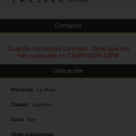
L
M
X
J
V
S
D
24 Horas
Contacto
Cuando contactes conmigo, dime que me
has conocido en CitaPASION.COM
Ubicación
Provincia:
La Rioja
Ciudad:
Logroño
Zona:
Sur
Otras poblaciones: