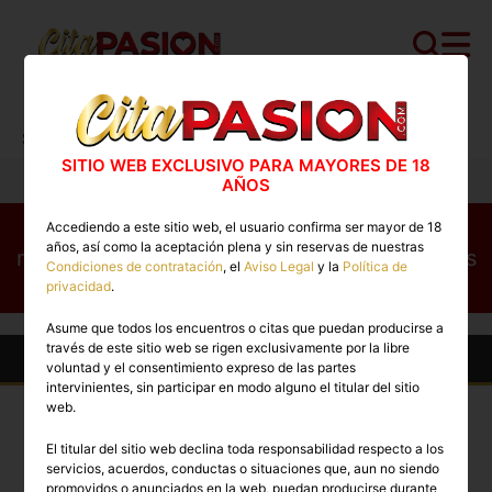
Cita PASION.COM
>
Escorts
>
La Rioja
>
Logroño
>
Sharon
SITIO WEB EXCLUSIVO PARA MAYORES DE 18
AÑOS
Este perfil no está disponible en este
Accediendo a este sitio web, el usuario confirma ser mayor de 18
años, así como la aceptación plena y sin reservas de nuestras
momento. Conoce otros perfiles disponibles
Condiciones de contratación
, el
Aviso Legal
y la
Política de
ahora mismo
privacidad
.
Asume que todos los encuentros o citas que puedan producirse a
través de este sitio web se rigen exclusivamente por la libre
Otras Escorts en Logroño
voluntad y el consentimiento expreso de las partes
intervinientes, sin participar en modo alguno el titular del sitio
web.
TOP
TOP
El titular del sitio web declina toda responsabilidad respecto a los
PREMIUM
PREMIUM
servicios, acuerdos, conductas o situaciones que, aun no siendo
promovidos o anunciados en la web, puedan producirse durante