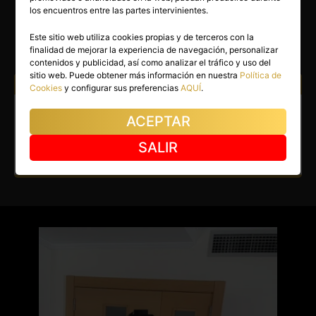
CHOCOLATICO
los encuentros entre las partes intervinientes.
Málaga capital
(Málaga)
Este sitio web utiliza cookies propias y de terceros con la
finalidad de mejorar la experiencia de navegación, personalizar
(15)
contenidos y publicidad, así como analizar el tráfico y uso del
sitio web. Puede obtener más información en nuestra
Política de
Atiendo a:
Hombres
Cookies
y configurar sus preferencias
AQUÍ
.
Escort en Málaga capital.
ACEPTAR
Buscando diversión en Málaga.
SALIR