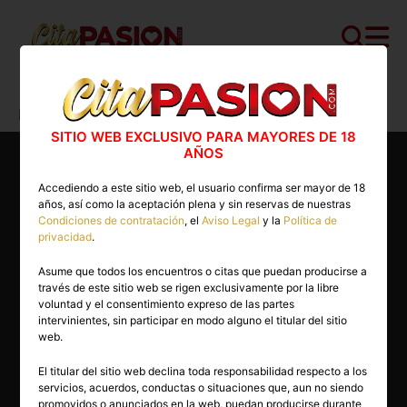
Cita PASION.COM
>
Escorts
>
Málaga
>
Málaga capital
>
Chocolatico
SITIO WEB EXCLUSIVO PARA MAYORES DE 18
AÑOS
Accediendo a este sitio web, el usuario confirma ser mayor de 18
años, así como la aceptación plena y sin reservas de nuestras
Condiciones de contratación
, el
Aviso Legal
y la
Política de
privacidad
.
Asume que todos los encuentros o citas que puedan producirse a
través de este sitio web se rigen exclusivamente por la libre
voluntad y el consentimiento expreso de las partes
intervinientes, sin participar en modo alguno el titular del sitio
web.
El titular del sitio web declina toda responsabilidad respecto a los
servicios, acuerdos, conductas o situaciones que, aun no siendo
27 años
promovidos o anunciados en la web, puedan producirse durante