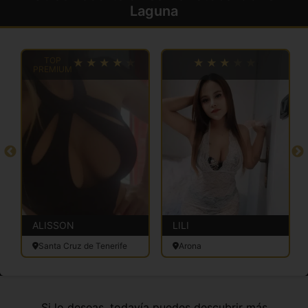
Laguna
TOP
PREMIUM
ALISSON
LILI
Santa Cruz de Tenerife
Arona
Si lo deseas, todavía puedes descubrir más