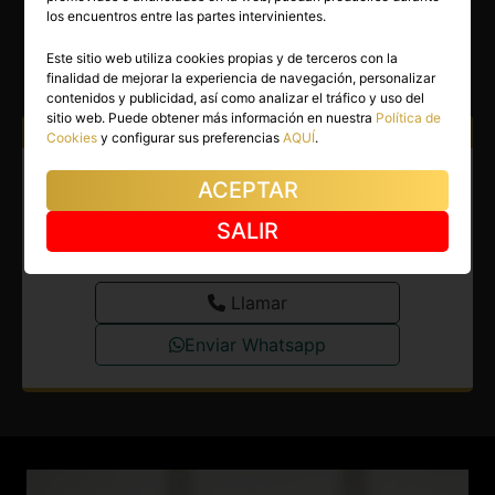
MARIANA
los encuentros entre las partes intervinientes.
San Cristóbal de La Laguna
(Tenerife)
Este sitio web utiliza cookies propias y de terceros con la
finalidad de mejorar la experiencia de navegación, personalizar
(27)
contenidos y publicidad, así como analizar el tráfico y uso del
sitio web. Puede obtener más información en nuestra
Política de
Atiendo a:
Hombres
Parejas
Cookies
y configurar sus preferencias
AQUÍ
.
Escort en San Cristóbal de La
ACEPTAR
Laguna. Deseando conocerte
SALIR
ya en La Laguna.
Llamar
Enviar Whatsapp