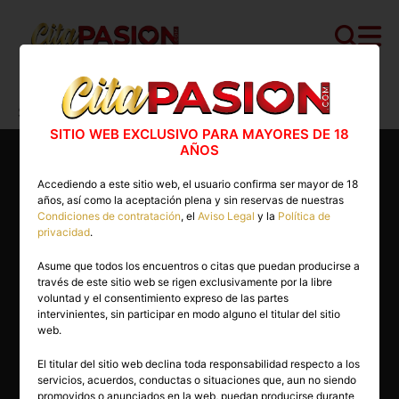
Cita PASION.COM
>
Escorts
>
Tenerife
>
San Cristóbal de La Laguna
>
Mariana
SITIO WEB EXCLUSIVO PARA MAYORES DE 18
AÑOS
Accediendo a este sitio web, el usuario confirma ser mayor de 18
años, así como la aceptación plena y sin reservas de nuestras
Condiciones de contratación
, el
Aviso Legal
y la
Política de
privacidad
.
Asume que todos los encuentros o citas que puedan producirse a
través de este sitio web se rigen exclusivamente por la libre
voluntad y el consentimiento expreso de las partes
intervinientes, sin participar en modo alguno el titular del sitio
web.
El titular del sitio web declina toda responsabilidad respecto a los
servicios, acuerdos, conductas o situaciones que, aun no siendo
29 años
promovidos o anunciados en la web, puedan producirse durante