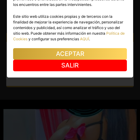
SOFÍA
los encuentros entre las partes intervinientes.
Madrid capital
(Madrid)
Este sitio web utiliza cookies propias y de terceros con la
finalidad de mejorar la experiencia de navegación, personalizar
(8)
contenidos y publicidad, así como analizar el tráfico y uso del
sitio web. Puede obtener más información en nuestra
Política de
Atiendo a:
Hombres
Cookies
y configurar sus preferencias
AQUÍ
.
Escort en Madrid capital.
ACEPTAR
Colombiana de ensueño en
SALIR
Villaverde.