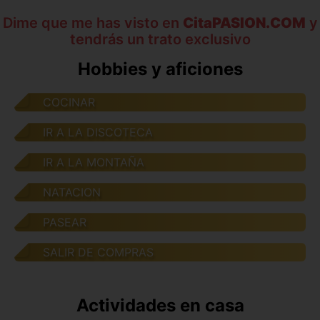
Dime que me has visto en
CitaPASION.COM
y
tendrás un trato exclusivo
Hobbies y aficiones
COCINAR
IR A LA DISCOTECA
IR A LA MONTAÑA
NATACION
PASEAR
SALIR DE COMPRAS
Actividades en casa