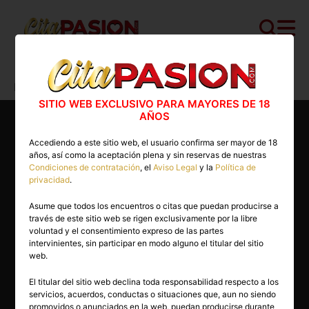
Cita PASION.COM
>
Escorts
>
Madrid
>
Madrid capital
>
Sofía
SITIO WEB EXCLUSIVO PARA MAYORES DE 18
AÑOS
Accediendo a este sitio web, el usuario confirma ser mayor de 18
años, así como la aceptación plena y sin reservas de nuestras
Condiciones de contratación
, el
Aviso Legal
y la
Política de
privacidad
.
Asume que todos los encuentros o citas que puedan producirse a
través de este sitio web se rigen exclusivamente por la libre
voluntad y el consentimiento expreso de las partes
intervinientes, sin participar en modo alguno el titular del sitio
web.
El titular del sitio web declina toda responsabilidad respecto a los
servicios, acuerdos, conductas o situaciones que, aun no siendo
24 años
promovidos o anunciados en la web, puedan producirse durante